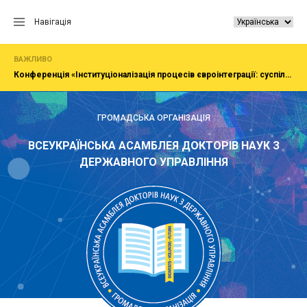
Перейти
до
Навігація
вмісту
ВАЖЛИВО
Конференція «Інституціоналізація процесів євроінтеграції: суспільство, економіка, адміністрування»
ГРОМАДСЬКА ОРГАНІЗАЦІЯ
ВСЕУКРАЇНСЬКА АСАМБЛЕЯ ДОКТОРІВ НАУК З
ДЕРЖАВНОГО УПРАВЛІННЯ