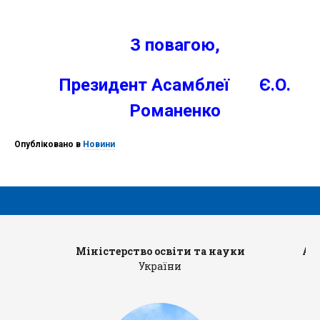
З повагою,
Президент Асамблеї Є.О.
Романенко
Опубліковано в
Новини
Міністерство освіти та науки
Ад
України