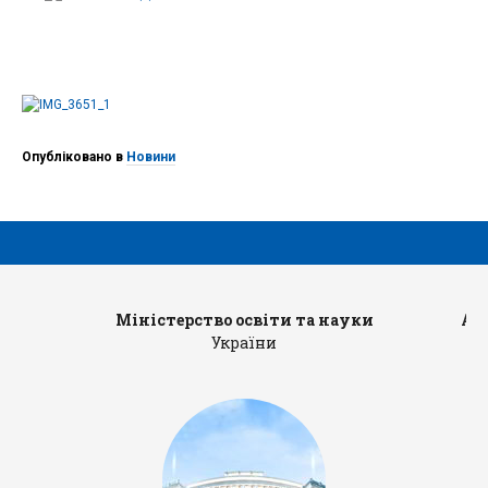
Опубліковано в
Новини
Міністерство освіти та науки
Ад
України