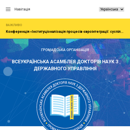
Перейти
до
Навігація
вмісту
ВАЖЛИВО
Конференція «Інституціоналізація процесів євроінтеграції: суспільство, економіка, адміністрування»
ГРОМАДСЬКА ОРГАНІЗАЦІЯ
ВСЕУКРАЇНСЬКА АСАМБЛЕЯ ДОКТОРІВ НАУК З
ДЕРЖАВНОГО УПРАВЛІННЯ