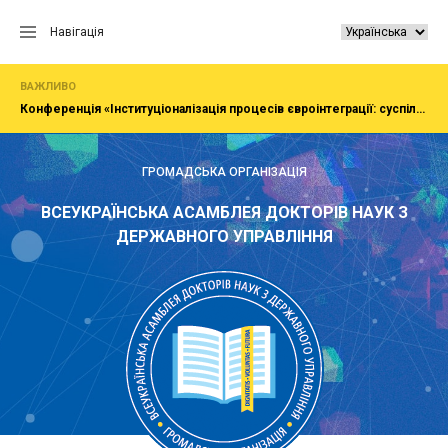
Перейти
до
Навігація
вмісту
ВАЖЛИВО
Конференція «Інституціоналізація процесів євроінтеграції: суспільство, економіка, адміністрування»
ГРОМАДСЬКА ОРГАНІЗАЦІЯ
ВСЕУКРАЇНСЬКА АСАМБЛЕЯ ДОКТОРІВ НАУК З
ДЕРЖАВНОГО УПРАВЛІННЯ