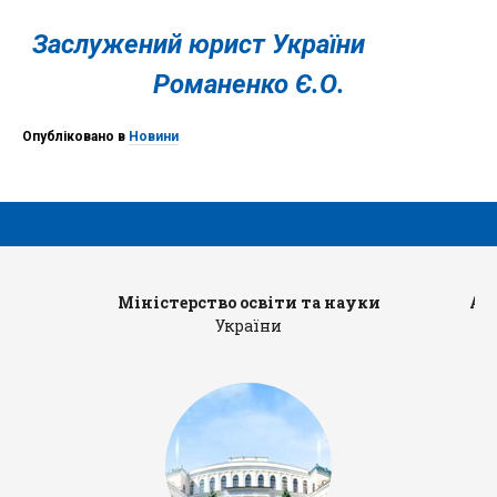
Заслужений юрист України
Романенко Є.О.
Опубліковано в
Новини
Міністерство освіти та науки
Ад
України