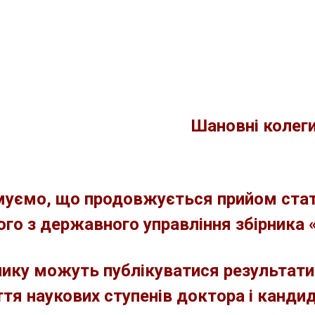
Шановні колеги
муємо
, що
продовжується
прийом стат
ого
з державного управління
збірника 
нику можуть публікуватися результати 
тя наукових ступенів доктора і канди