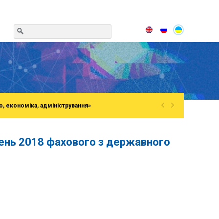
«
»
о, економіка, адміністрування»
ень 2018 фахового з державного