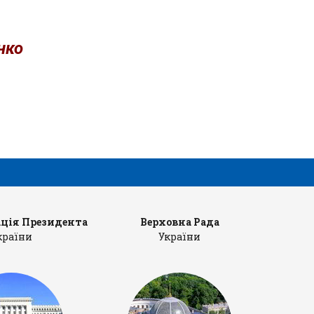
нко
ція Президента
Верховна Рада
Ка
країни
України