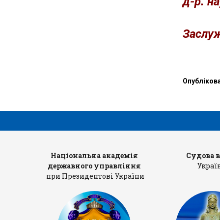
д-р. на
»
Заслу
Опубліков
рів
Національна академія
Судова 
державного управління
Украї
при Президентові України