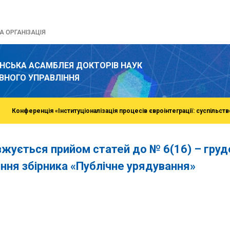
 ОРГАНІЗАЦІЯ
ЇНСЬКА АСАМБЛЕЯ ДОКТОРІВ НАУК
ВНОГО УПРАВЛІННЯ
Конференція «Інституціоналізація процесів євроінтеграції: суспільств
жується прийом статей до № 6(16) – груд
іння збірника «Публічне урядування»
o