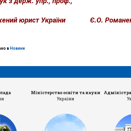
ук з держ. упр., проф.,
жений юрист України
Є.О. Романе
ано в
Новини
влада
Міністерство освіти та науки
Адміністра
ни
України
У