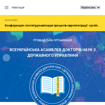
Перейти
до
Навігація
вмісту
ВАЖЛИВО
Конференція «Інституціоналізація процесів євроінтеграції: суспільство, економіка, адміністрування»
ГРОМАДСЬКА ОРГАНІЗАЦІЯ
ВСЕУКРАЇНСЬКА АСАМБЛЕЯ ДОКТОРІВ НАУК З
ДЕРЖАВНОГО УПРАВЛІННЯ