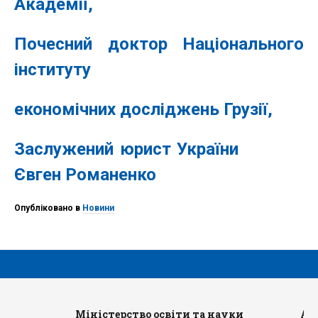
Академії,
Почесний доктор Національного
інституту
економічних досліджень Грузії,
Заслужений юрист України
Євген Романенко
Опубліковано в
Новини
Міністерство освіти та науки
Ад