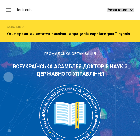
Перейти
до
Навігація
вмісту
ВАЖЛИВО
Конференція «Інституціоналізація процесів євроінтеграції: суспільство, економіка, адміністрування»
ГРОМАДСЬКА ОРГАНІЗАЦІЯ
ВСЕУКРАЇНСЬКА АСАМБЛЕЯ ДОКТОРІВ НАУК З
ДЕРЖАВНОГО УПРАВЛІННЯ