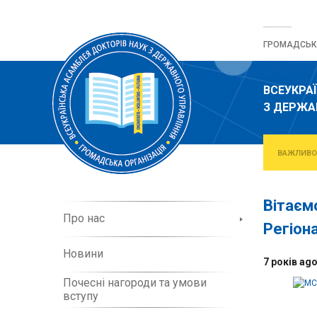
Перейти
до
ГРОМАДСЬКА
вмісту
ВСЕУКРА
З ДЕРЖА
ВАЖЛИВО
Вітаєм
П
Про нас
Регіон
р
о
Новини
о
7 років ag
р
Почесні нагороди та умови
г
вступу
а
н