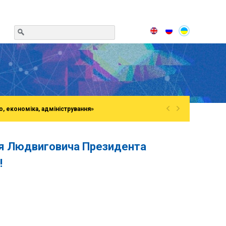
«
»
о, економіка, адміністрування»
ія Людвиговича Президента
!