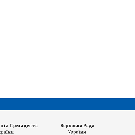
ція Президента
Верховна Рада
Ка
країни
України