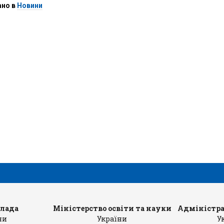
ано в
Новини
влада
Міністерство освіти та науки
Адміністра
ни
України
У