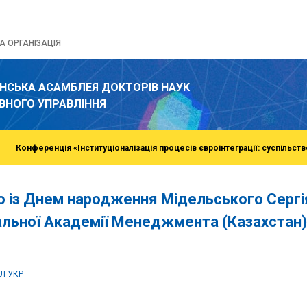
 ОРГАНІЗАЦІЯ
ЇНСЬКА АСАМБЛЕЯ ДОКТОРІВ НАУК
ВНОГО УПРАВЛІННЯ
Конференція «Інституціоналізація процесів євроінтеграції: суспільств
о із Днем народження Мідельського Серг
альної Академії Менеджмента (Казахстан)
o