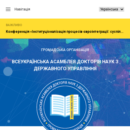
Перейти
до
Навігація
вмісту
ВАЖЛИВО
Конференція «Інституціоналізація процесів євроінтеграції: суспільство, економіка, адміністрування»
ГРОМАДСЬКА ОРГАНІЗАЦІЯ
ВСЕУКРАЇНСЬКА АСАМБЛЕЯ ДОКТОРІВ НАУК З
ДЕРЖАВНОГО УПРАВЛІННЯ