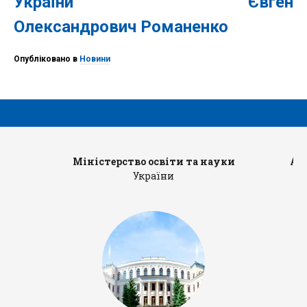
України Євген
Олександрович Романенко
Опубліковано в
Новини
Міністерство освіти та науки
Ад
України