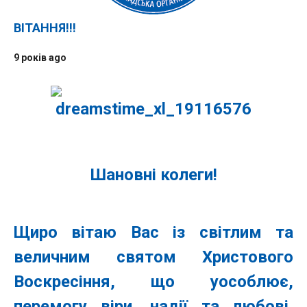
ВІТАННЯ!!!
9 років ago
Шановні колеги!
Щиро вітаю Вас із світлим та
величним святом Христового
Воскресіння, що уособлює,
перемогу віри, надії та любові,