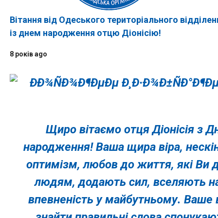
Вітання від Одеського територіального відділе
із днем народження отцю Діонісію!
8 років ago
Щиро вітаємо отця Діонісія з 
народження! Ваша щира віра, нескі
оптимізм, любов до життя, які Ви 
людям, додають сил, вселяють н
впевненість у майбутньому. Ваше 
знайти правильні слова спонукаю