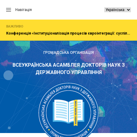
Перейти
до
Навігація
вмісту
ВАЖЛИВО
Конференція «Інституціоналізація процесів євроінтеграції: суспільство, економіка, адміністрування»
ГРОМАДСЬКА ОРГАНІЗАЦІЯ
ВСЕУКРАЇНСЬКА АСАМБЛЕЯ ДОКТОРІВ НАУК З
ДЕРЖАВНОГО УПРАВЛІННЯ