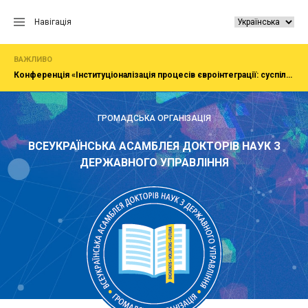
Перейти
до
Навігація
вмісту
ВАЖЛИВО
Конференція «Інституціоналізація процесів євроінтеграції: суспільство, економіка, адміністрування»
ГРОМАДСЬКА ОРГАНІЗАЦІЯ
ВСЕУКРАЇНСЬКА АСАМБЛЕЯ ДОКТОРІВ НАУК З
ДЕРЖАВНОГО УПРАВЛІННЯ