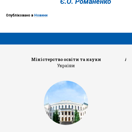
Є.О. Романенко
Опубліковано в
Новини
Міністерство освіти та науки
Ад
України