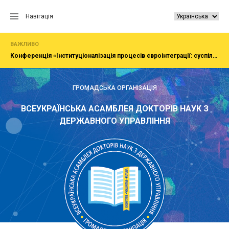
Перейти
до
Навігація
вмісту
ВАЖЛИВО
Конференція «Інституціоналізація процесів євроінтеграції: суспільство, економіка, адміністрування»
ГРОМАДСЬКА ОРГАНІЗАЦІЯ
ВСЕУКРАЇНСЬКА АСАМБЛЕЯ ДОКТОРІВ НАУК З
ДЕРЖАВНОГО УПРАВЛІННЯ