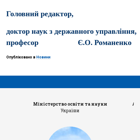
Головний редактор,
доктор наук з державного управлiння,
професор Є.О. Романенко
Опубліковано в
Новини
Міністерство освіти та науки
Ад
України