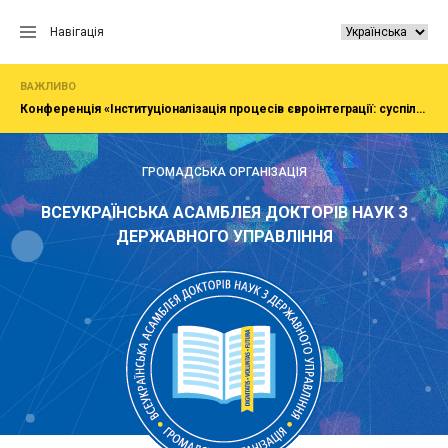
Перейти
до
Навігація
вмісту
ВАЖЛИВО
Конференція «Інституціоналізація процесів євроінтеграції: суспільство, економіка, адміністрування»
ГРОМАДСЬКА ОРГАНІЗАЦІЯ
ВСЕУКРАЇНСЬКА АСАМБЛЕЯ ДОКТОРІВ НАУК З
ДЕРЖАВНОГО УПРАВЛІННЯ