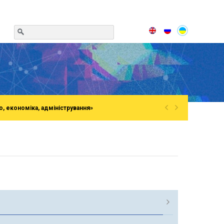
«
»
о, економіка, адміністрування»