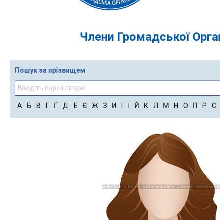
Члени Громадської Орган
Пошук за прізвищем
А
Б
В
Г
Ґ
Д
Е
Є
Ж
З
И
І
Ї
Й
К
Л
М
Н
О
П
Р
С