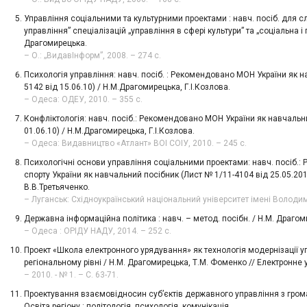
Управління соціальними та культурними проектами : навч. посіб. для с
управління” спеціалізацій „управління в сфері культури” та „соціальна і 
Драгомирецька.
– О.: „ВидавІнформ”, 2008. – 274 с.
Психологія управління: навч. посіб. : Рекомендовано МОН України як н
5142 від 15.06.10) / Н.М.Драгомирецька, Г.І.Козлова.
– Одеса: ОДЕУ, 2010. – 355 с.
Конфліктологія: навч. посіб.: Рекомендовано МОН України як навчальн
01.06.10) / Н.М.Драгомирецька, Г.І.Козлова.
– Одеса: Видавництво «Атлант» ВОІ СОІУ, 2010. – 245 с.
Психологічні основи управління соціальними проектами: навч. посіб.
спорту України як навчальний посібник (Лист № 1/11-4104 від 25.05.20
В.В.Третьяченко.
– Луганськ: Східноукраїнський національний університет імені Володим
Державна інформаційна політика : навч. – метод. посібн. / Н.М. Драгом
– Одеса : ОРІДУ НАДУ, 2014. – 252 с.
Проект «Школа електронного урядування» як технологія модернізації уп
регіональному рівні / Н.М. Драгомирецька, Т.М. Фоменко // Електронне
– 2010. - № 1. – С. 63-71.
Проектування взаємовідносин суб’єктів державного управління з грома
Освіта регіону : політологія, психологія, комунікація.