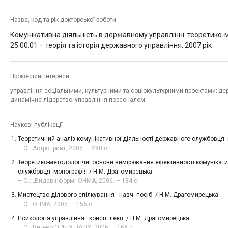
Назва, код та рік докторської роботи
Комунікативна діяльність в державному управлінні: теоретико-
25.00.01 – теорія та історія державного управління, 2007 рік
Професійні інтереси
управління соціальними, культурними та соціокультурними проектами; де
динамічне лідерство; управління персоналом
Наукові публікації
Теоретичний аналіз комунікативної діяльності державного службовця: 
– О.: Астропринт, 2005. – 280 с.
Теоретико-методологічні основи вимірювання ефективності комунікати
службовця: монографія / Н.М. Драгомирецька.
– О.: „ВидавІнформ” ОНМА, 2006. – 184 с.
Мистецтво ділового спілкування : навч. посіб. / Н.М. Драгомирецька.
– О.: ОНМА, 2005. – 156 с.
Психологія управління : консп. лекц. / Н.М. Драгомирецька.
– О.: Вид-во ОРІДУ НАДУ, 2006. – 168 с.