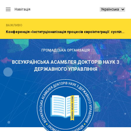
Перейти
до
Навігація
вмісту
ВАЖЛИВО
Конференція «Інституціоналізація процесів євроінтеграції: суспільство, економіка, адміністрування»
ГРОМАДСЬКА ОРГАНІЗАЦІЯ
ВСЕУКРАЇНСЬКА АСАМБЛЕЯ ДОКТОРІВ НАУК З
ДЕРЖАВНОГО УПРАВЛІННЯ