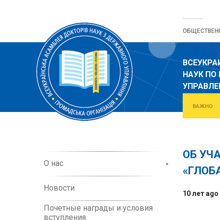
Перейти
к
ОБЩЕСТВЕН
содержанию
ВСЕУКРА
НАУК ПО
УПРАВЛ
ВАЖНО
ОБ УЧ
О
О нас
«ГЛОБ
б
о
Новости
р
10 лет ago
г
Почетные награды и условия
а
вступления