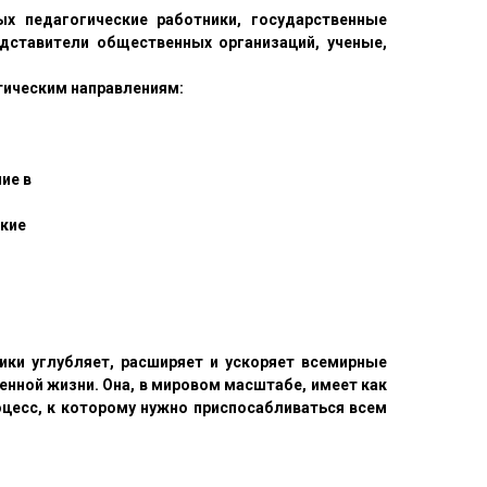
ых педагогические работники, государственные
едставители общественных организаций, ученые,
тическим направлениям:
ие в
ские
ки углубляет, расширяет и ускоряет всемирные
нной жизни. Она, в мировом масштабе, имеет как
цесс, к которому нужно приспосабливаться всем