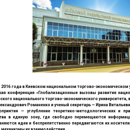
я 2016 года в Киевском национальном торгово-экономическом
кая конференция «Глобализационные вызовы развития нацио
вского национального торгово-экономического университета, 
лександрович Романенко и ученый секретарь — Ирина Витальевн
оприятия — углубление теоретико-методологических и пр
тва в единую зону, где свободно перемещаются информация
аняются идеи и беспрепятственно передвигаются их носители
 механизмы их взаимодействия.