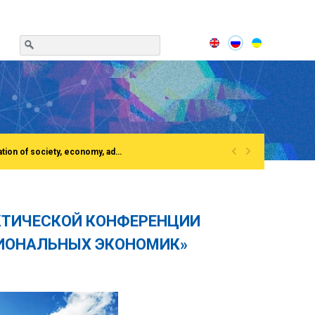
«
»
(English) Сonference «Institutionalization of the process of European integration of society, economy, administration»Rivne, National University of water and EnvironmentFirst All-Ukrainian Congress of doctors in public administration
КТИЧЕСКОЙ КОНФЕРЕНЦИИ
ИОНАЛЬНЫХ ЭКОНОМИК»