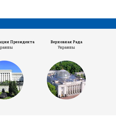
ция Президента
Верховная Рада
Каб
краины
Украины