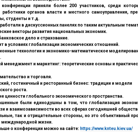
 конференции приняли более 200 участников, среди котор
 работники органов власти и местного самоуправления, пр
, студенты и т.д.
 работали в дискуссионных панелях по таким актуальным тема
еские векторы развития национальных экономик.
банковское дело и страхование.
дит в условиях глобализации экономических отношений.
онные технологии и экономико-математическое моделирован
.
й менеджмент и маркетинг: теоретические основы и практиче
мательство и торговля.
ский, гостиничный и ресторанный бизнес: традиции и модели
ского роста.
ие ценности глобального экономического пространства.
ашенные были единодушны в том, что глобализация экономи
зи и взаимозависимости во всех сферах сегодняшней обществе
ьные, так и отрицательные стороны, но это объективный про
 международной жизни.
льше о конференции можно на сайте:
https://www.knteu.kiev.ua/