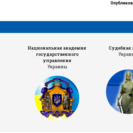
и
Опубликов
е
»
тров
Национальная академия
Cудебная 
государственного
Украи
управления
Украины