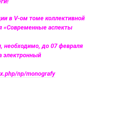
ги!
ции в V-ом томе коллективной
я «Современные аспекты
и, необходимо, до 07 февраля
на электронный
dex.php/np/monografy