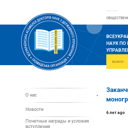
Перейти
к
ОБЩЕСТВЕН
содержанию
ВСЕУКРА
НАУК ПО
УПРАВЛ
ВАЖНО
Заканч
О
О нас
моногр
б
о
Новости
р
6 лет ago
г
Почетные награды и условия
а
вступления