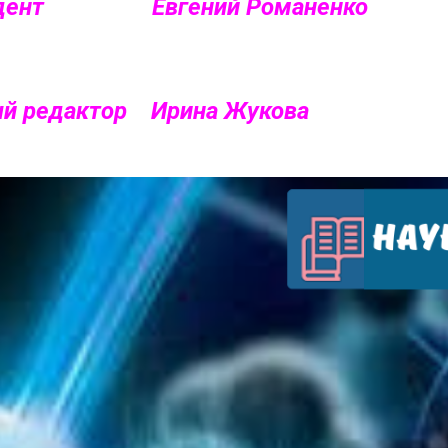
идент Евгений Романенко
ый редактор Ирина Жукова