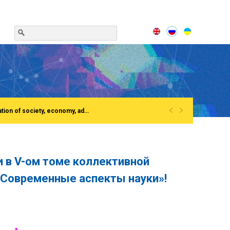
«
»
(English) Сonference «Institutionalization of the process of European integration of society, economy, administration»Rivne, National University of water and EnvironmentFirst All-Ukrainian Congress of doctors in public administration
 в V-ом томе коллективной
Современные аспекты науки»!