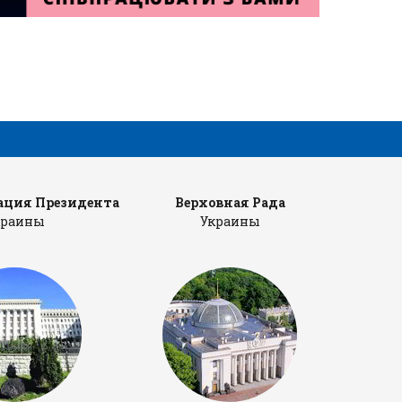
ция Президента
Верховная Рада
Каб
краины
Украины