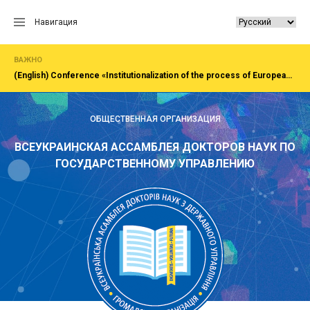
Перейти
к
Навигация
содержанию
ВАЖНО
(English) Сonference «Institutionalization of the process of European integration of society, economy, administration»Rivne, National University of water and EnvironmentFirst All-Ukrainian Congress of doctors in public administration
ОБЩЕСТВЕННАЯ ОРГАНИЗАЦИЯ
ВСЕУКРАИНСКАЯ АССАМБЛЕЯ ДОКТОРОВ НАУК ПО
ГОСУДАРСТВЕННОМУ УПРАВЛЕНИЮ