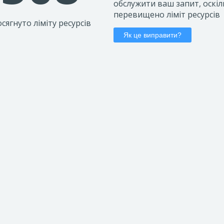
обслужити ваш запит, оскіл
перевищено ліміт ресурсів
сягнуто ліміту ресурсів
Як це виправити?