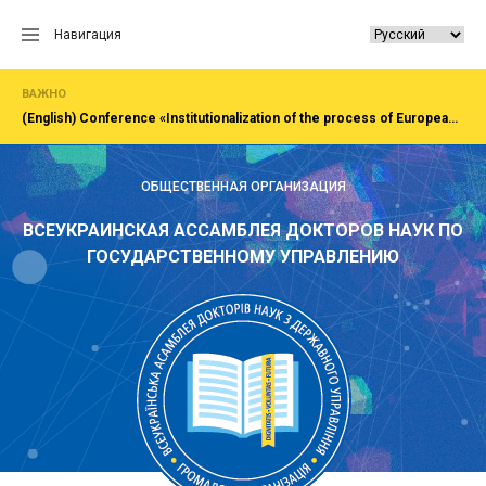
Перейти
к
Навигация
содержанию
ВАЖНО
(English) Сonference «Institutionalization of the process of European integration of society, economy, administration»Rivne, National University of water and EnvironmentFirst All-Ukrainian Congress of doctors in public administration
ОБЩЕСТВЕННАЯ ОРГАНИЗАЦИЯ
ВСЕУКРАИНСКАЯ АССАМБЛЕЯ ДОКТОРОВ НАУК ПО
ГОСУДАРСТВЕННОМУ УПРАВЛЕНИЮ